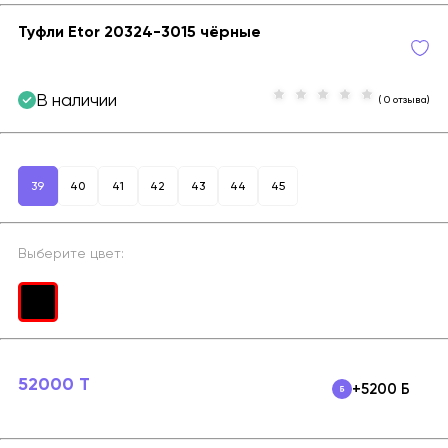
Туфли Etor 20324-3015 чёрные
В наличии
( 0 отзыва)
39
40
41
42
43
44
45
Выберите цвет:
52000 T
+5200 Б