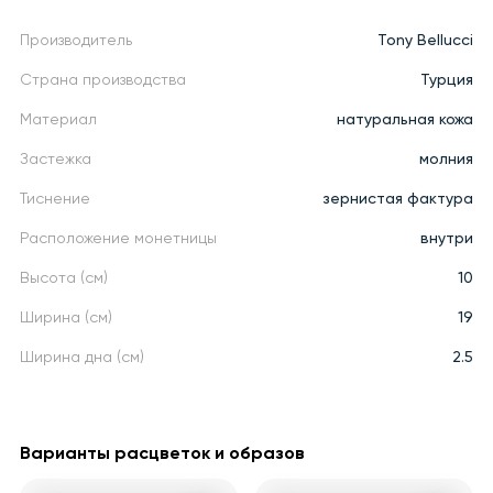
Производитель
Tony Bellucci
Страна производства
Турция
Материал
натуральная кожа
Застежка
молния
Тиснение
зернистая фактура
Расположение монетницы
внутри
Высота (см)
10
Ширина (см)
19
Ширина дна (см)
2.5
Варианты расцветок и образов