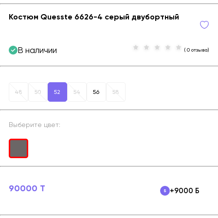
Костюм Quesste 6626-4 серый двубортный
В наличии
( 0 отзыва)
48
50
52
54
56
58
Выберите цвет:
90000 T
+9000 Б