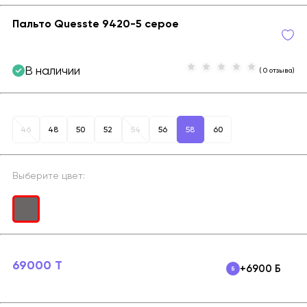
Пальто Quesste 9420-5 серое
В наличии
( 0 отзыва)
46
48
50
52
54
56
58
60
Выберите цвет:
69000 T
+6900 Б