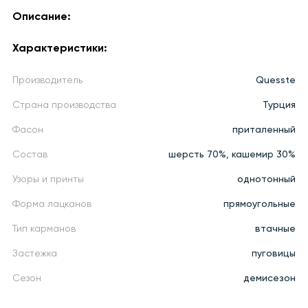
Описание:
Характеристики:
Производитель
Quesste
Страна производства
Турция
Фасон
приталенный
Состав
шерсть 70%, кашемир 30%
Узоры и принты
однотонный
Форма лацканов
прямоугольные
Тип карманов
втачные
Застежка
пуговицы
Сезон
демисезон