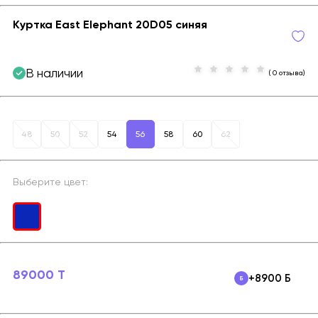
Куртка East Elephant 20D05 синяя
В наличии
( 0 отзыва)
48
50
52
54
56
58
60
62
Выберите цвет:
89000 T
+8900 Б