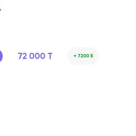
4
72 000 T
+ 7200 Б