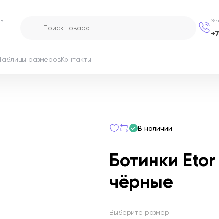
ры
За
+
Таблицы размеров
Контакты
е
В наличии
Ботинки Etor
чёрные
Выберите размер: