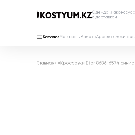
Одежда и аксессуа
с доставкой
Магазин в Алматы
Аренда смокингов
Каталог
Главная
»
»
Кроссовки Etor 8686-6574 синие