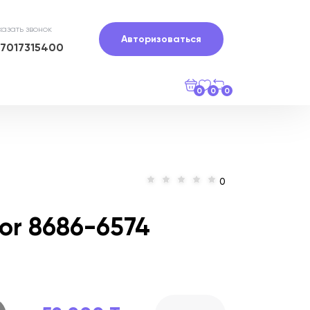
казать звонок
Авторизоваться
77017315400
0
0
0
0
or 8686-6574