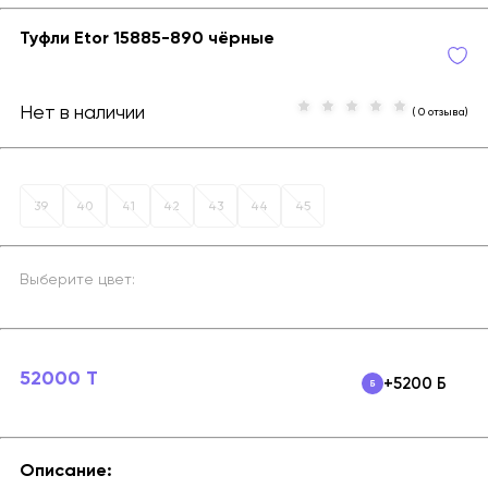
Туфли Etor 15885-890 чёрные
Нет в наличии
( 0 отзыва)
39
40
41
42
43
44
45
Выберите цвет:
52000 T
+5200 Б
Описание: