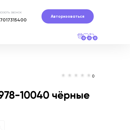
казать звонок
Авторизоваться
77017315400
0
0
0
0
5978-10040 чёрные
4