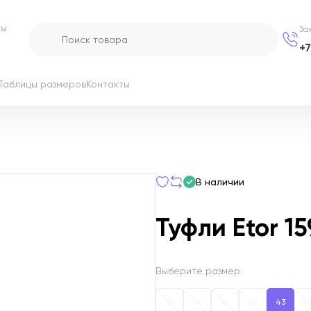
ры
За
+
Таблицы размеров
Контакты
В наличии
Туфли Etor 1
Выберите размер:
39
40
41
42
43
4