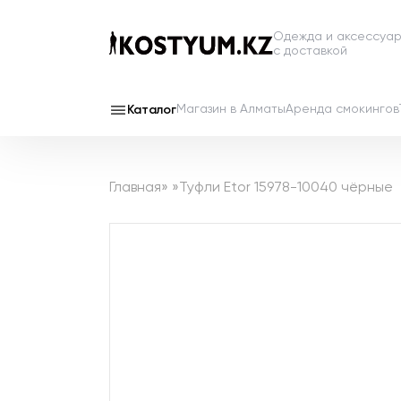
Одежда и аксессуа
с доставкой
Магазин в Алматы
Аренда смокингов
Каталог
Главная
»
»
Туфли Etor 15978-10040 чёрные