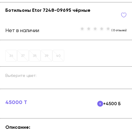
Ботильоны Etor 7248-09695 чёрные
Нет в наличии
( 0 отзыва)
36
37
38
39
40
Выберите цвет:
45000 T
+4500 Б
Описание: