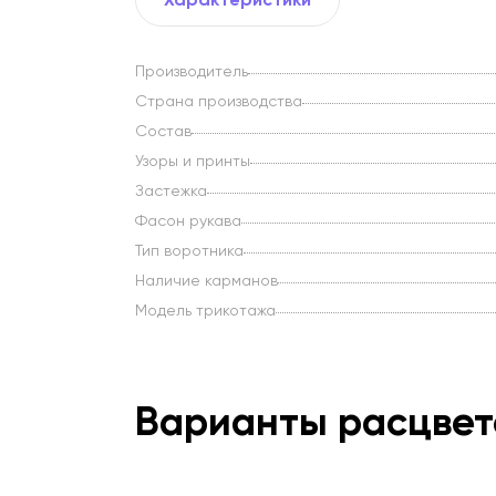
Производитель
Страна производства
Состав
Узоры и принты
Застежка
Фасон рукава
Тип воротника
Наличие карманов
Модель трикотажа
Варианты расцвет