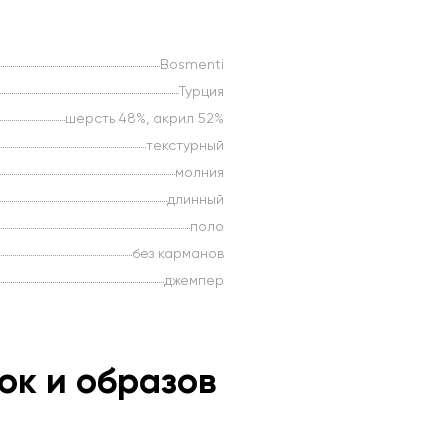
Bosmenti
Турция
шерсть 48%, акрил 52%
текстурный
молния
длинный
поло
без карманов
джемпер
ок и образов