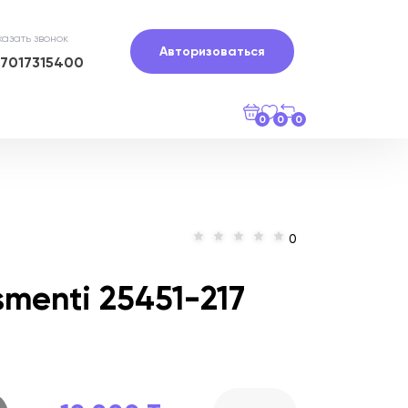
казать звонок
Авторизоваться
77017315400
0
0
0
0
menti 25451-217