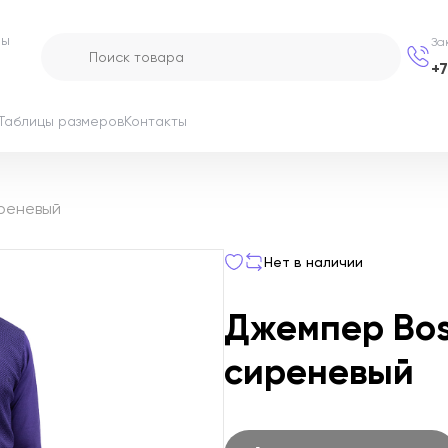
ры
За
+
Таблицы размеров
Контакты
иреневый
Нет в наличии
Джемпер Bos
сиреневый