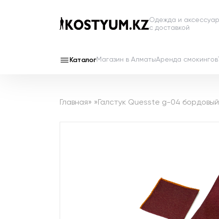
Одежда и аксессуа
с доставкой
Магазин в Алматы
Аренда смокингов
Каталог
Главная
»
»
Галстук Quesste g-04 бордовы