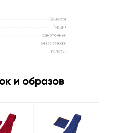
Quesste
Турция
однотонный
без застёжки
галстук
ок и образов