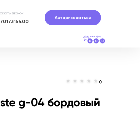
казать звонок
Авторизоваться
77017315400
0
0
0
0
sste g-04 бордовый