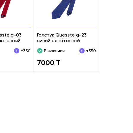
sste g-03
Галстук Quesste g-23
нотонный
синий однотонный
+350
В наличии
+350
7000 T