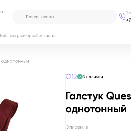
ры
За
+
Таблицы размеров
Контакты
й однотонный
В наличии
Галстук Que
однотонный
Описание: