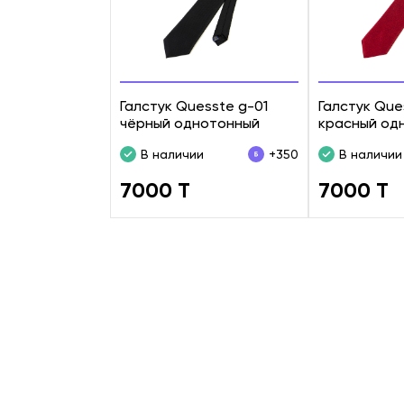
Галстук Quesste g-01
Галстук Que
чёрный однотонный
красный од
В наличии
+350
В наличии
7000 T
7000 T