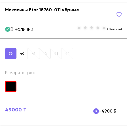
Мокасины Etor 18760-011 чёрные
В наличии
( 0 отзыва)
39
40
41
42
43
44
Выберите цвет:
49000 T
+4900 Б